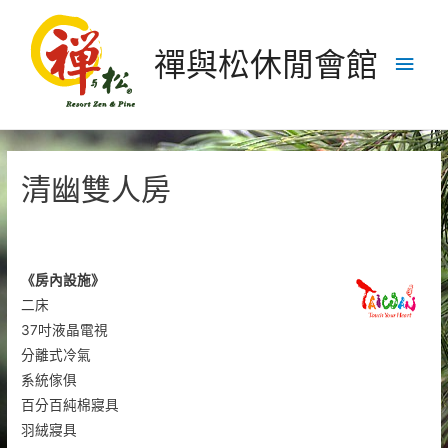
禪與松休閒會館
Main
Men
清幽雙人房
《房內設施》
二床
37吋液晶電視
分離式冷氣
系統傢俱
百分百純棉寢具
羽絨寢具